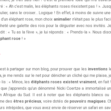
uré : « Ah c’est malin, les éléphants roses n’existent pas ! ». Jusq
ulier, sans le croiser… Logique ! En effet, à moins de suivre un
go d’un éléphant rose, mon choix
animalier
n’était pas le plus fac
cheté une galette des rois pour la déguster avec nos invités. Je
it : « Tu as la fève », je lui réponds : « Prends-la ». Nous dis
éphant rose
! »
»
est à partager sur mon blog, pour prouver que les
inventions
l
a, je me rends sur le net pour dénicher un cliché qui me plaise, j
e lis : « Mince, les
éléphants roses existent vraiment
, en fait
insi que j’apprends qu’un dénommé Nicki Coertze a immortalisé u
en Afrique du Sud. Il est à noter que les éléphants blancs ou 
mme des
êtres précieux
, voire dotés de
pouvoirs magiques
. C
s intrépides, que vous avez envie de réserver un safari en sava