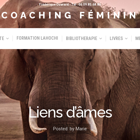
Frédérique Ouvrard - Tel :
06.09.85.68.85
COACHING FÉMININ
FORMATION LAHOCHI
TE
BIBLIOTHERAPIE
LIVRES
M
Liens d’âmes
Posted:
by Marie