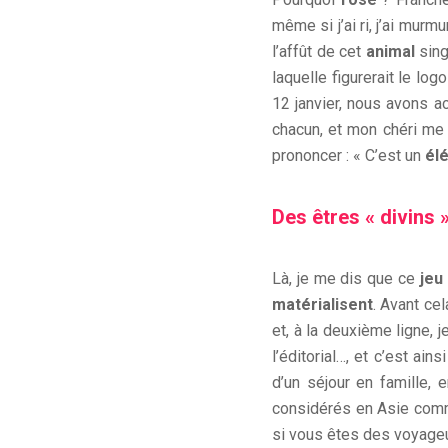
même si j’ai ri, j’ai murm
l’affût de cet
animal
sing
laquelle figurerait le lo
12 janvier, nous avons a
chacun, et mon chéri me d
prononcer : « C’est un
él
Des êtres « divins 
Là, je me dis que ce
jeu
matérialisent
. Avant cel
et, à la deuxième ligne, j
l’éditorial…, et c’est a
d’un séjour en famille, 
considérés en Asie co
si vous êtes des voyageur