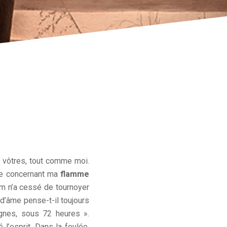
 vôtres, tout comme moi.
te concernant ma
flamme
om n’a cessé de tournoyer
 d’âme pense-t-il toujours
gnes, sous 72 heures ».
 l’esprit. Dans la foulée,