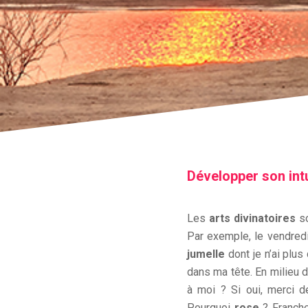
Développer son int
Les
arts divinatoires
so
Par exemple, le vendredi
jumelle
dont je n’ai plu
dans ma tête. En milieu d
à moi ? Si oui, merci 
Pourquoi
rose
? Franchem