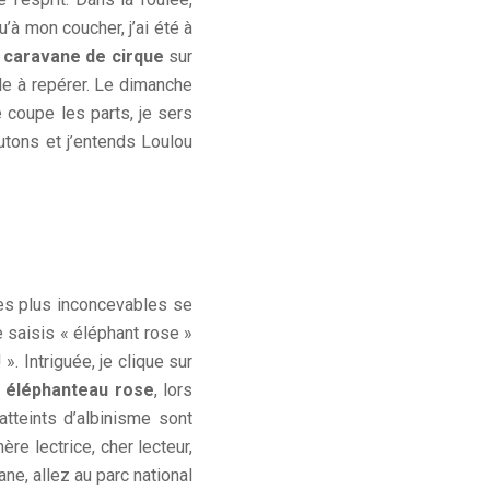
u’à mon coucher, j’ai été à
e
caravane de cirque
sur
ile à repérer. Le dimanche
 coupe les parts, je sers
cutons et j’entends Loulou
es plus inconcevables se
e saisis « éléphant rose »
 ! ». Intriguée, je clique sur
n
éléphanteau rose
, lors
atteints d’albinisme sont
hère lectrice, cher lecteur,
ne, allez au parc national