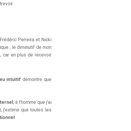
revoir.
Frédéric Perreira et Nicki
que ; le diminutif de mon
e, car en plus de recevoir
jeu intuitif
démontre que
ternel
, à l’homme que j’ai
t, j’estime que toutes les
tionnel
.