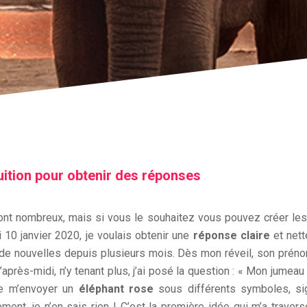
uition pour obtenir des réponses
nt nombreux, mais si vous le souhaitez vous pouvez créer les
 10 janvier 2020, je voulais obtenir une
réponse claire
et net
s de nouvelles depuis plusieurs mois. Dès mon réveil, son prén
’après-midi, n’y tenant plus, j’ai posé la question : « Mon jumeau
de m’envoyer un
éléphant rose
sous différents symboles, si
ent, je n’en sais rien ! C’est la première idée qui m’a traversé