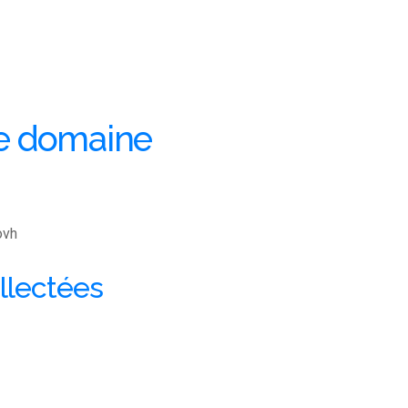
de domaine
ovh
llectées