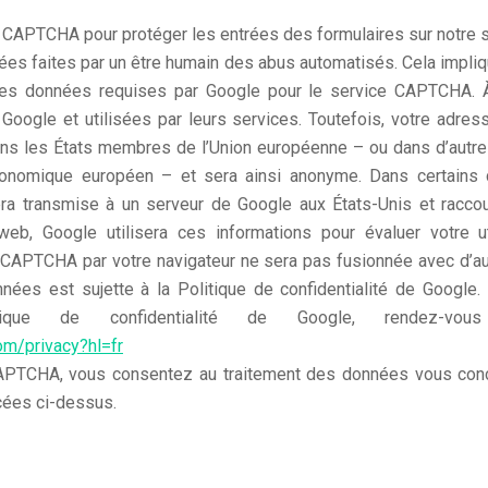
 CAPTCHA pour protéger les entrées des formulaires sur notre si
rées faites par un être humain des abus automatisés. Cela impliq
tres données requises par Google pour le service CAPTCHA. À
oogle et utilisées par leurs services. Toutefois, votre adres
ns les États membres de l’Union européenne – ou dans d’autres
conomique européen – et sera ainsi anonyme. Dans certains 
a transmise à un serveur de Google aux États-Unis et racco
 web, Google utilisera ces informations pour évaluer votre ut
r CAPTCHA par votre navigateur ne sera pas fusionnée avec d’a
nées est sujette à la Politique de confidentialité de Google.
itique de confidentialité de Google, rendez-
com/privacy?hl=fr
 CAPTCHA, vous consentez au traitement des données vous conc
cées ci-dessus.